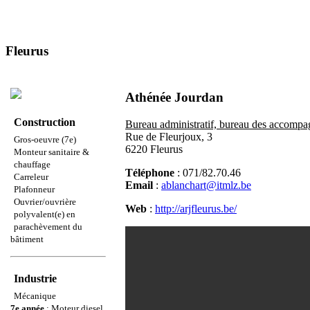
Fleurus
Athénée Jourdan
Construction
Bureau administratif, bureau des accompa
Rue de Fleurjoux, 3
Gros-oeuvre (7e)
6220 Fleurus
Monteur sanitaire &
chauffage
Téléphone
: 071/82.70.46
Carreleur
Email
:
ablanchart@itmlz.be
Plafonneur
Ouvrier/ouvrière
Web
:
http://arjfleurus.be/
polyvalent(e) en
parachèvement du
bâtiment
Industrie
Mécanique
7e année
: Moteur diesel