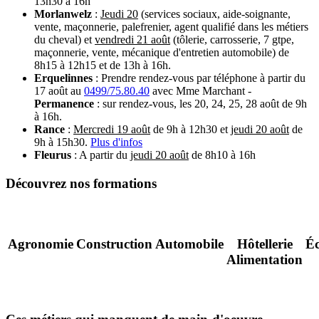
13h30 à 16h
Morlanwelz
:
Jeudi 20
(services sociaux, aide-soignante,
vente, maçonnerie, palefrenier, agent qualifié dans les métiers
du cheval) et
vendredi 21 août
(tôlerie, carrosserie, 7 gtpe,
maçonnerie, vente, mécanique d'entretien automobile) de
8h15 à 12h15 et de 13h à 16h.
Erquelinnes
: Prendre rendez-vous par téléphone à partir du
17 août au
0499/75.80.40
avec Mme Marchant -
Permanence
: sur rendez-vous, les 20, 24, 25, 28 août de 9h
à 16h.
Rance
:
Mercredi 19 août
de 9h à 12h30 et
jeudi 20 août
de
9h à 15h30.
Plus d'infos
Fleurus
: A partir du
jeudi 20 août
de 8h10 à 16h
Découvrez nos formations
Agronomie
Construction
Automobile
Hôtellerie
É
Alimentation