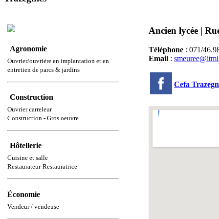
Ancien lycée | Ru
Agronomie
Téléphone
: 071/46.9
Email
:
smeuree@itml
Ouvrier/ouvrière en implantation et en
entretien de parcs & jardins
Cefa Trazegn
Construction
Ouvrier carreleur
Construction - Gros oeuvre
Hôtellerie
Cuisine et salle
Restaurateur-Restauratrice
Économie
Vendeur / vendeuse