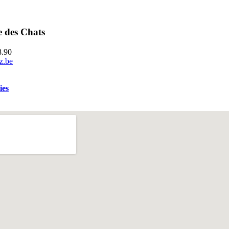
e des Chats
8.90
z.be
ies